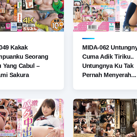
049 Kakak
MIDA-062 Untungny
mpuanku Seorang
Cuma Adik Tiriku..
 Yang Cabul –
Untungnya Ku Tak
ami Sakura
Pernah Menyerah...