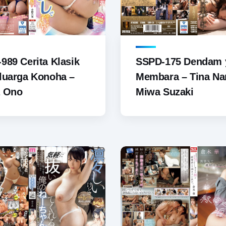
989 Cerita Klasik
SSPD-175 Dendam 
luarga Konoha –
Membara – Tina Na
a Ono
Miwa Suzaki