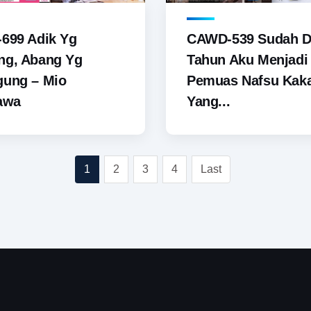
699 Adik Yg
CAWD-539 Sudah 
ng, Abang Yg
Tahun Aku Menjadi
gung – Mio
Pemuas Nafsu Kak
awa
Yang...
1
2
3
4
Last