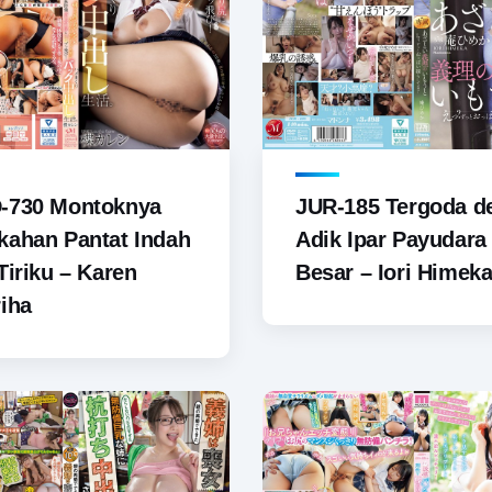
-730 Montoknya
JUR-185 Tergoda d
ahan Pantat Indah
Adik Ipar Payudara
Tiriku – Karen
Besar – Iori Himek
iha