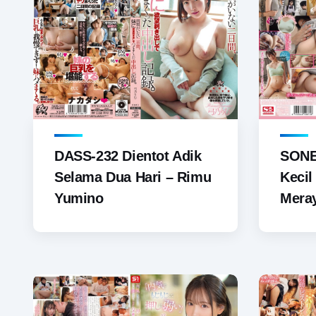
DASS-232 Dientot Adik
SONE
Selama Dua Hari – Rimu
Kecil
Yumino
Meray