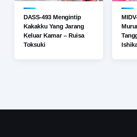
DASS-493 Mengintip
MIDV-
Kakakku Yang Jarang
Muru
Keluar Kamar – Ruisa
Tang
Toksuki
Ishik