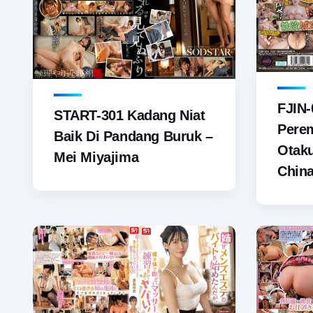
FJIN-
START-301 Kadang Niat
Pere
Baik Di Pandang Buruk –
Otaku
Mei Miyajima
Chin