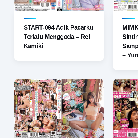
START-094 Adik Pacarku
MIMK
Terlalu Menggoda – Rei
Sinti
Kamiki
Samp
– Yur