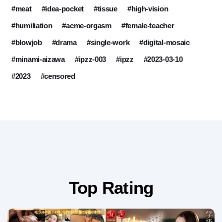
#meat
#idea-pocket
#tissue
#high-vision
#humiliation
#acme-orgasm
#female-teacher
#blowjob
#drama
#single-work
#digital-mosaic
#minami-aizawa
#ipzz-003
#ipzz
#2023-03-10
#2023
#censored
Top Rating