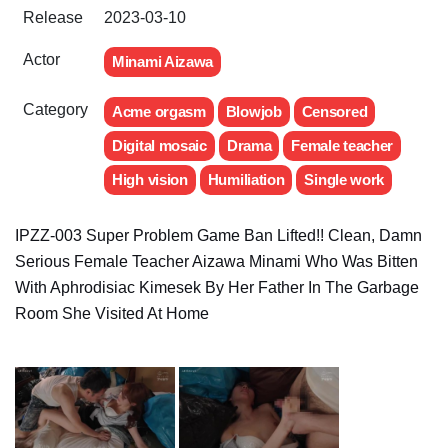
Release
2023-03-10
Actor
Minami Aizawa
Category
Acme orgasm
Blowjob
Censored
Digital mosaic
Drama
Female teacher
High vision
Humiliation
Single work
IPZZ-003 Super Problem Game Ban Lifted!! Clean, Damn
Serious Female Teacher Aizawa Minami Who Was Bitten
With Aphrodisiac Kimesek By Her Father In The Garbage
Room She Visited At Home