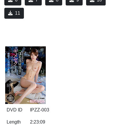
11
DVD ID
IPZZ-003
Length
2:23:09