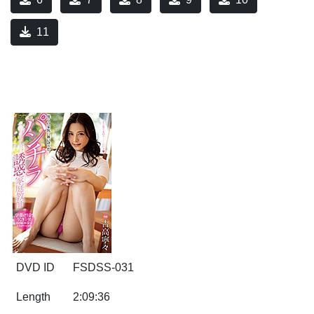
11
DVD ID
FSDSS-031
Length
2:09:36