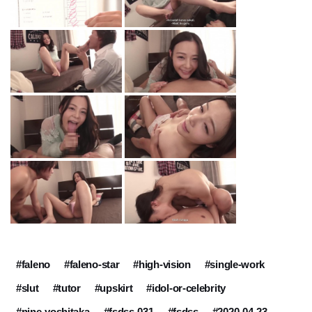
#faleno
#faleno-star
#high-vision
#single-work
#slut
#tutor
#upskirt
#idol-or-celebrity
#nine-yoshitaka
#fsdss-031
#fsdss
#2020-04-23