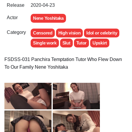
Release
2020-04-23
Actor
Nene Yoshitaka
Category
Censored
High vision
Idol or celebrity
Single work
Slut
Tutor
Upskirt
FSDSS-031 Panchira Temptation Tutor Who Flew Down
To Our Family Nene Yoshitaka