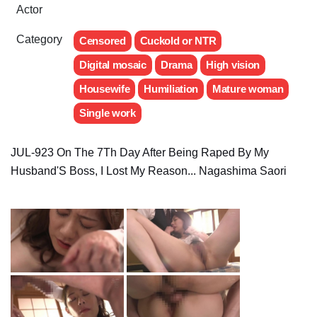
Actor
Category
Censored
Cuckold or NTR
Digital mosaic
Drama
High vision
Housewife
Humiliation
Mature woman
Single work
JUL-923 On The 7Th Day After Being Raped By My
Husband'S Boss, I Lost My Reason... Nagashima Saori