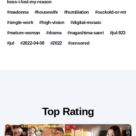
boss-i-lost-my-reason
#madonna
#housewife
#humiliation
#cuckold-or-ntr
#single-work
#high-vision
#digital-mosaic
#mature-woman
#drama
#nagashima-saori
#jul-923
#jul
#2022-04-08
#2022
#censored
Top Rating