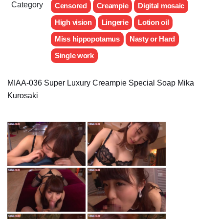
Category
Censored
Creampie
Digital mosaic
High vision
Lingerie
Lotion oil
Miss hippopotamus
Nasty or Hard
Single work
MIAA-036 Super Luxury Creampie Special Soap Mika
Kurosaki