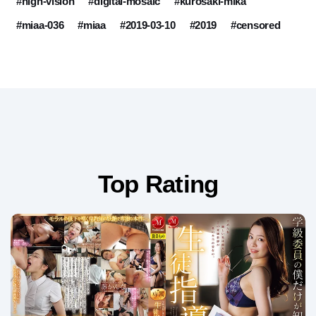
#high-vision
#digital-mosaic
#kurosaki-mika
#miaa-036
#miaa
#2019-03-10
#2019
#censored
Top Rating