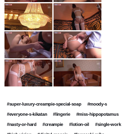
#super-luxury-creampie-special-soap
#moody-s
#everyone-s-kikatan
#lingerie
#miss-hippopotamus
#nasty-or-hard
#creampie
#lotion-oil
#single-work