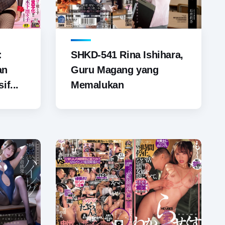
SHKD-541 Rina Ishihara,
:
Guru Magang yang
an
Memalukan
if...