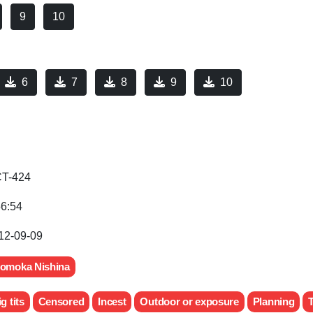
9
10
6
7
8
9
10
T-424
56:54
12-09-09
omoka Nishina
g tits
Censored
Incest
Outdoor or exposure
Planning
T