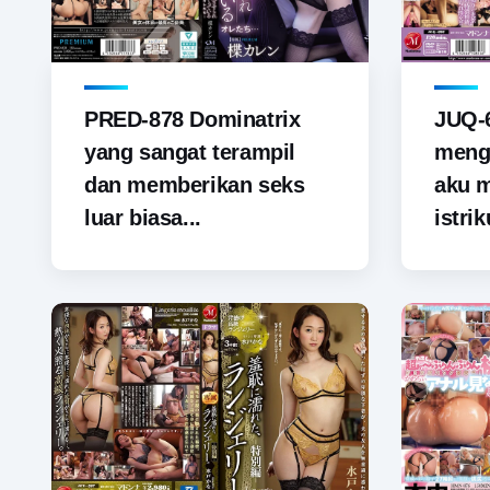
PRED-878 Dominatrix
JUQ-6
yang sangat terampil
menga
dan memberikan seks
aku 
luar biasa...
istrik