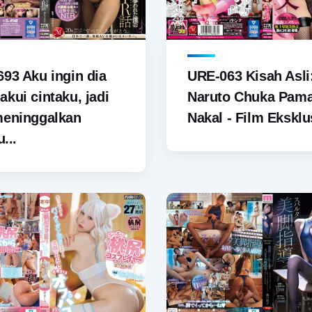
93 Aku ingin dia
URE-063 Kisah Asli
kui cintaku, jadi
Naruto Chuka Pam
meninggalkan
Nakal - Film Eksklus
u...