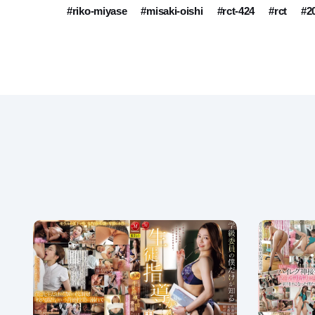
#riko-miyase
#misaki-oishi
#rct-424
#rct
#2