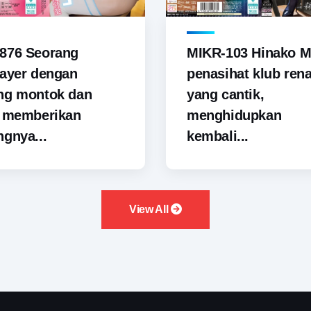
876 Seorang
MIKR-103 Hinako M
ayer dengan
penasihat klub ren
ng montok dan
yang cantik,
i memberikan
menghidupkan
gnya...
kembali...
View All