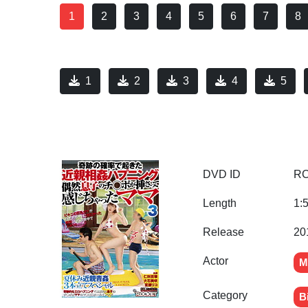
1
2
3
4
5
6
7
8
1
2
3
4
5
DVD ID
RC
Length
1:
Release
20
Actor
M
Category
Bi