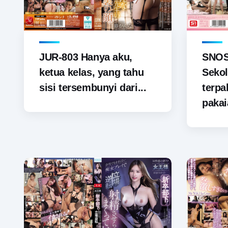
JUR-803 Hanya aku,
SNOS-
ketua kelas, yang tahu
Sekol
sisi tersembunyi dari...
terp
pakai