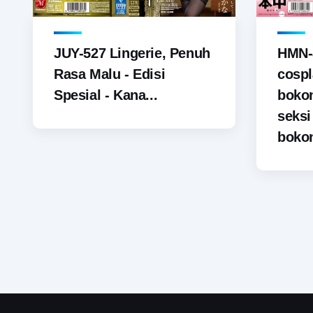
JUY-527 Lingerie, Penuh
HMN-
Rasa Malu - Edisi
cospl
Spesial - Kana...
boko
seks
bokon