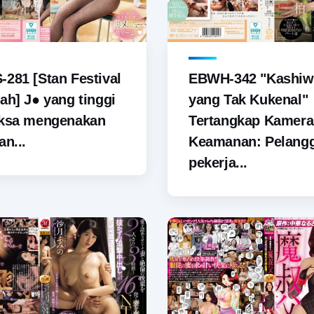
281 [Stan Festival
EBWH-342 "Kashiw
ah] J● yang tinggi
yang Tak Kukenal"
aksa mengenakan
Tertangkap Kamera
an...
Keamanan: Pelang
pekerja...