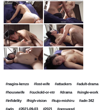
#nagira-kenzo
#lost-wife
#attackers
#adult-drama
#housewife
#cuckold-or-ntr
#drama
#single-work
#infidelity
#high-vision
#kujo-michiru
#adn-342
#adn
#2021-09-03
#2021
#censored