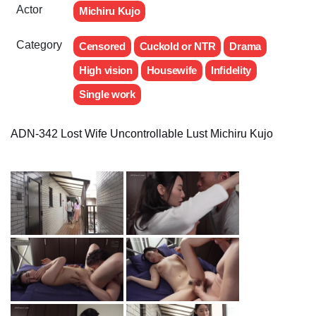
Actor
Michiru Kujo
Category
Censored
Cuckold or NTR
Drama
High vision
Housewife
Infidelity
Single work
ADN-342 Lost Wife Uncontrollable Lust Michiru Kujo