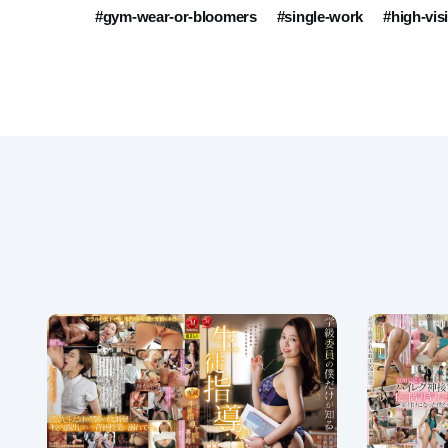
#gym-wear-or-bloomers
#single-work
#high-vis