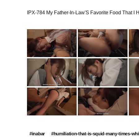
IPX-784 My Father-In-Law'S Favorite Food That I 
#inabar
#humiliation-that-is-squid-many-times-whi