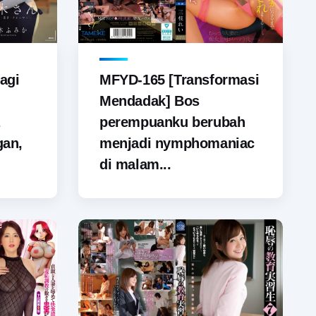
agi
MFYD-165 [Transformasi
Mendadak] Bos
perempuanku berubah
gan,
menjadi nymphomaniac
di malam...