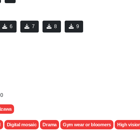
6
7
8
9
10
izawa
d
Digital mosaic
Drama
Gym wear or bloomers
High visio