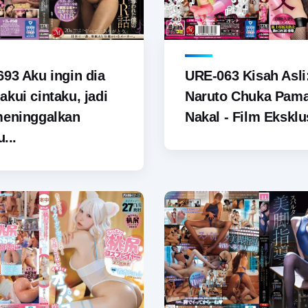
93 Aku ingin dia
URE-063 Kisah Asli
kui cintaku, jadi
Naruto Chuka Pam
meninggalkan
Nakal - Film Eksklus
u...