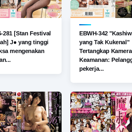
281 [Stan Festival
EBWH-342 "Kashiw
ah] J● yang tinggi
yang Tak Kukenal"
aksa mengenakan
Tertangkap Kamera
an...
Keamanan: Pelang
pekerja...