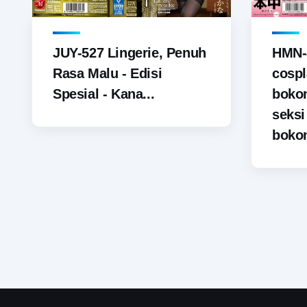
JUY-527 Lingerie, Penuh
HMN-
Rasa Malu - Edisi
cospl
Spesial - Kana...
boko
seks
bokon