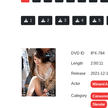
1
2
3
4
5
DVD ID
IPX-784
Length
2:00:11
Release
2021-12-
Actor
Minami A
Category
Censore
Slender