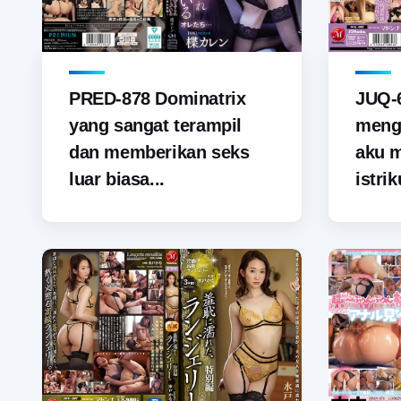
PRED-878 Dominatrix
JUQ-6
yang sangat terampil
menga
dan memberikan seks
aku 
luar biasa...
istrik