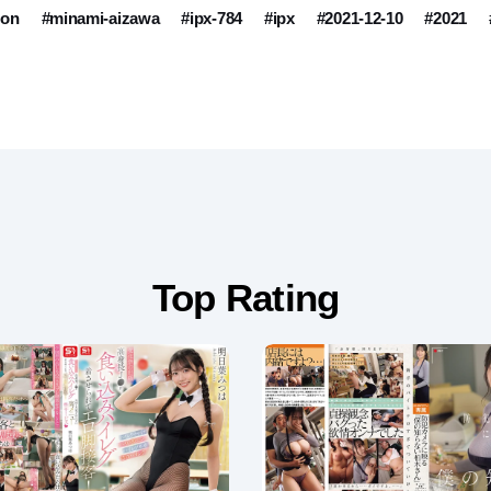
ion
#minami-aizawa
#ipx-784
#ipx
#2021-12-10
#2021
Top Rating