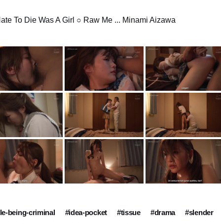
Hate To Die Was A Girl ○ Raw Me ... Minami Aizawa
le-being-criminal
#idea-pocket
#tissue
#drama
#slender