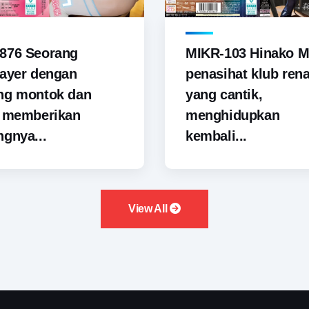
876 Seorang
MIKR-103 Hinako M
ayer dengan
penasihat klub ren
ng montok dan
yang cantik,
i memberikan
menghidupkan
gnya...
kembali...
View All