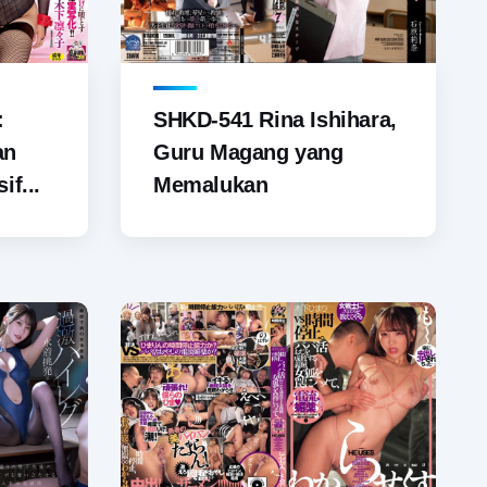
SHKD-541 Rina Ishihara,
:
Guru Magang yang
an
Memalukan
if...