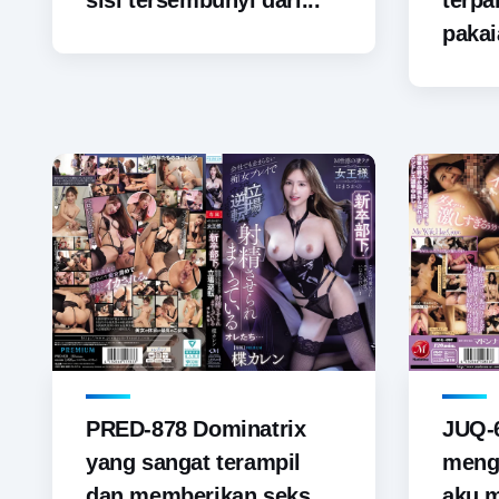
sisi tersembunyi dari...
terp
pakai
PRED-878 Dominatrix
JUQ-6
yang sangat terampil
menga
dan memberikan seks
aku 