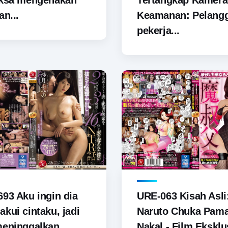
aksa mengenakan
Tertangkap Kamera
an...
Keamanan: Pelang
pekerja...
93 Aku ingin dia
URE-063 Kisah Asli
kui cintaku, jadi
Naruto Chuka Pam
meninggalkan
Nakal - Film Eksklus