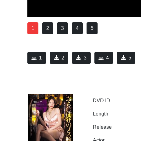
1
2
3
4
5
1
2
3
4
5
DVD ID
Length
Release
Actor