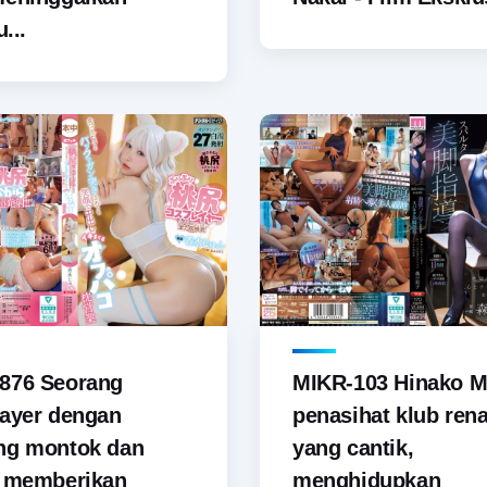
u...
876 Seorang
MIKR-103 Hinako M
ayer dengan
penasihat klub ren
ng montok dan
yang cantik,
i memberikan
menghidupkan