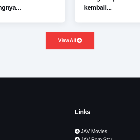
gnya...
kembali...
View All
Links
JAV Movies
JAV Porn Star