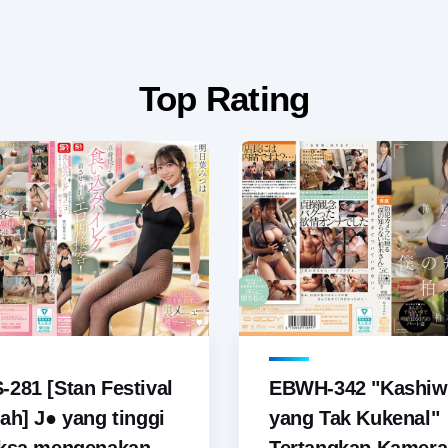
Top Rating
281 [Stan Festival
EBWH-342 "Kashiw
ah] J● yang tinggi
yang Tak Kukenal"