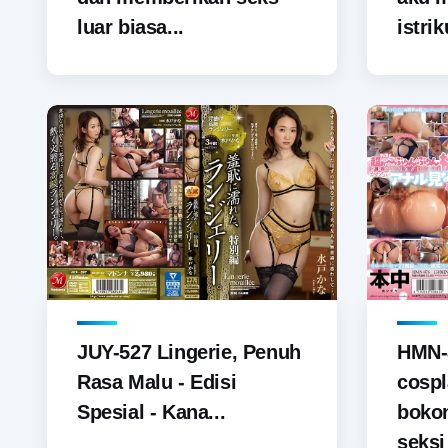
luar biasa...
istrik
JUY-527 Lingerie, Penuh
HMN-
Rasa Malu - Edisi
cospl
Spesial - Kana...
boko
seks