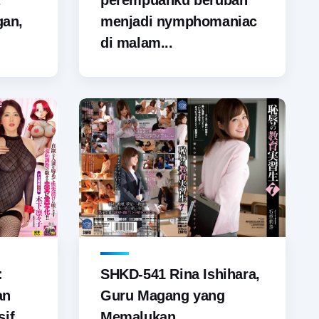
perempuanku berubah
gan,
menjadi nymphomaniac
di malam...
SHKD-541 Rina Ishihara,
:
Guru Magang yang
an
Memalukan
if...