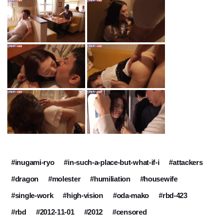
#inugami-ryo
#in-such-a-place-but-what-if-i
#attackers
#dragon
#molester
#humiliation
#housewife
#single-work
#high-vision
#oda-mako
#rbd-423
#rbd
#2012-11-01
#2012
#censored