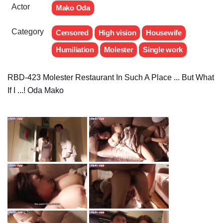
Actor
Mako Oda
Category
Censored
High vision
Housewife
Humiliation
Molester
Single work
RBD-423 Molester Restaurant In Such A Place ... But What
If I ...! Oda Mako