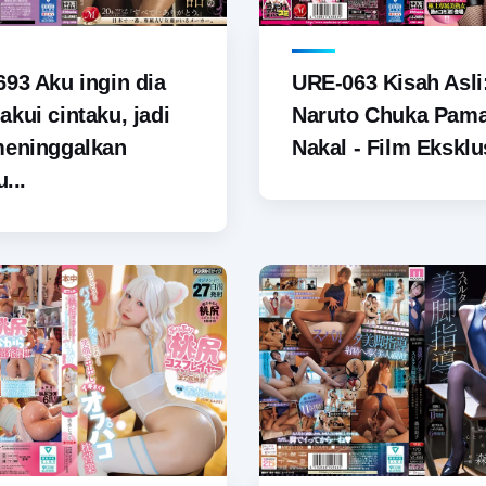
93 Aku ingin dia
URE-063 Kisah Asli
kui cintaku, jadi
Naruto Chuka Pam
meninggalkan
Nakal - Film Eksklus
u...