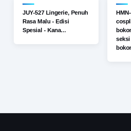
JUY-527 Lingerie, Penuh
HMN-
Rasa Malu - Edisi
cospl
Spesial - Kana...
boko
seks
bokon