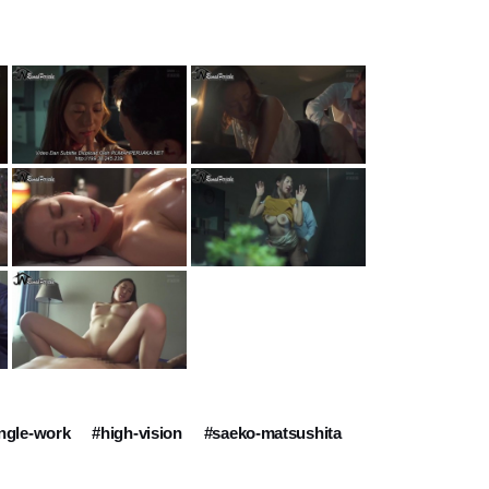
ngle-work
#high-vision
#saeko-matsushita