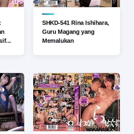
SHKD-541 Rina Ishihara,
:
Guru Magang yang
an
Memalukan
if...