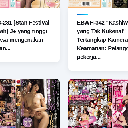
281 [Stan Festival
EBWH-342 "Kashiw
ah] J● yang tinggi
yang Tak Kukenal"
aksa mengenakan
Tertangkap Kamera
an...
Keamanan: Pelang
pekerja...