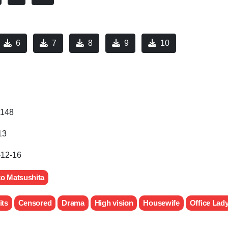
6
7
8
9
10
148
13
-12-16
o Matsushita
its
Censored
Drama
High vision
Housewife
Office Lad