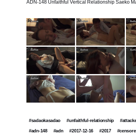
ADN-148 Unfaithful Vertical Relationship Saeko M
#sadaokasadao
#unfaithful-relationship
#attack
#adn-148
#adn
#2017-12-16
#2017
#censor