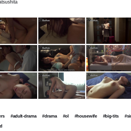
atsushita
ers
#adult-drama
#drama
#ol
#housewife
#big-tits
#si
ed