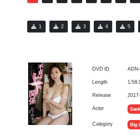
1
2
3
4
5
DVD ID
ADN-
Length
1:58:
Release
2017
Actor
Saek
Category
Big t