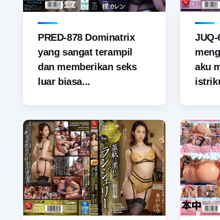
PRED-878 Dominatrix
JUQ-6
yang sangat terampil
menga
dan memberikan seks
aku 
luar biasa...
istrik