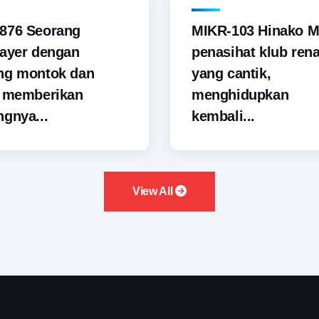
876 Seorang
MIKR-103 Hinako M
ayer dengan
penasihat klub ren
ng montok dan
yang cantik,
i memberikan
menghidupkan
gnya...
kembali...
View All