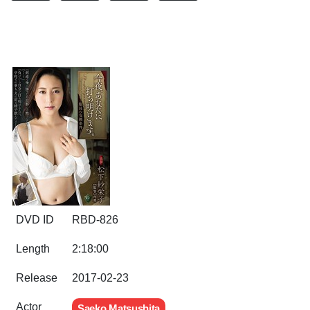
DVD ID
RBD-826
Length
2:18:00
Release
2017-02-23
Actor
Saeko Matsushita