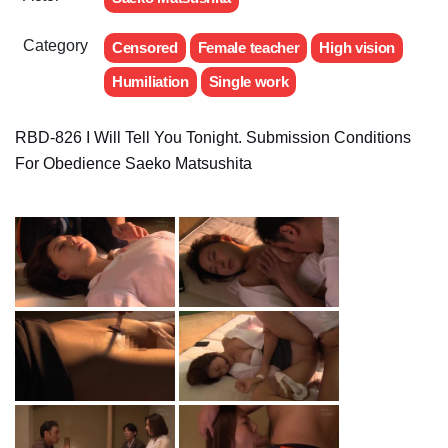
Category
Censored
Female teacher
High vision
Humiliation
Single work
RBD-826 I Will Tell You Tonight. Submission Conditions
For Obedience Saeko Matsushita