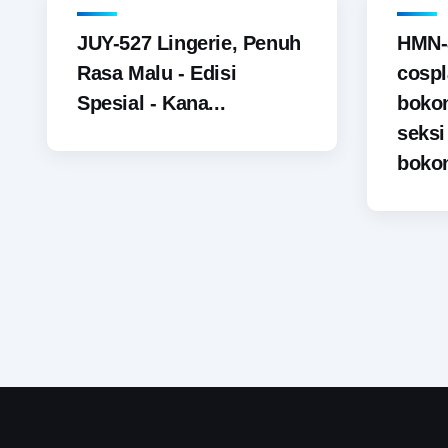
JUY-527 Lingerie, Penuh
HMN-
Rasa Malu - Edisi
cospl
Spesial - Kana...
boko
seks
bokon