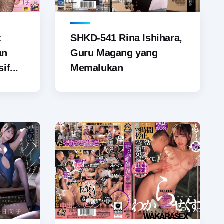
SHKD-541 Rina Ishihara,
:
Guru Magang yang
an
Memalukan
if...