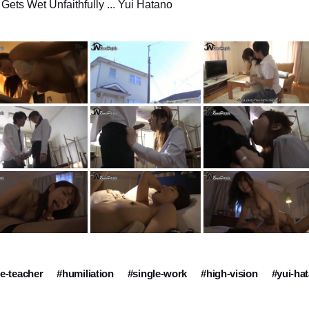
ts Wet Unfaithfully ... Yui Hatano
e-teacher
#humiliation
#single-work
#high-vision
#yui-ha