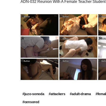
ADN-032 Reunion With A Female Teacher Student Ge
#juzo-sonoda
#attackers
#adult-drama
#femal
#censored