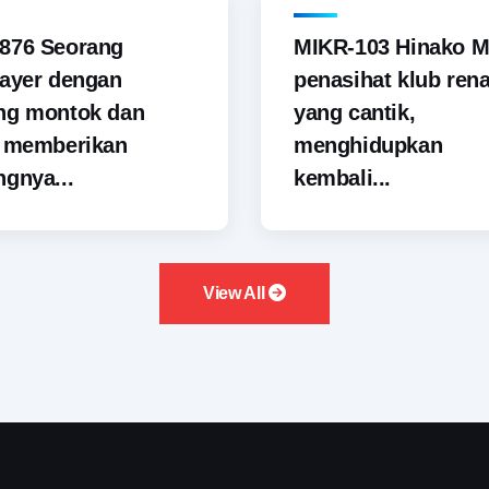
876 Seorang
MIKR-103 Hinako M
ayer dengan
penasihat klub ren
ng montok dan
yang cantik,
i memberikan
menghidupkan
gnya...
kembali...
View All