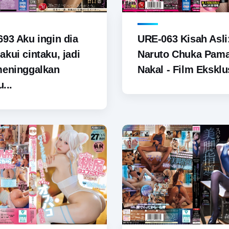
93 Aku ingin dia
URE-063 Kisah Asli
kui cintaku, jadi
Naruto Chuka Pam
meninggalkan
Nakal - Film Eksklus
u...