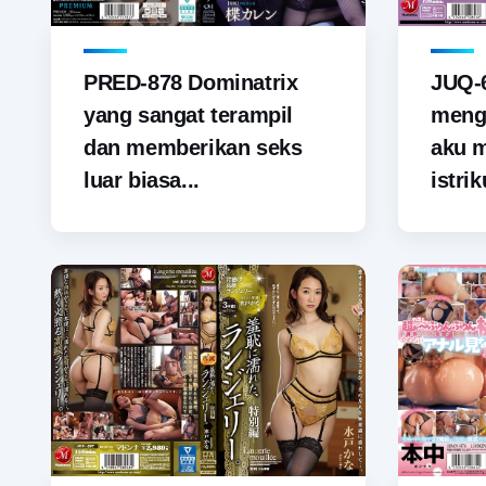
PRED-878 Dominatrix
JUQ-6
yang sangat terampil
menga
dan memberikan seks
aku 
luar biasa...
istrik