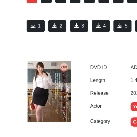
1
2
3
4
5
DVD ID
AD
Length
1:
Release
20
Actor
Y
Category
C