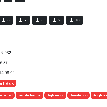
6
7
8
9
10
N-032
46:37
14-08-02
ui Hatano
ensored
Female teacher
High vision
Humiliation
Single w