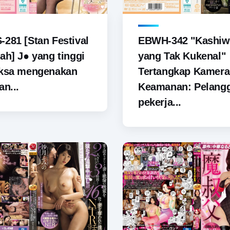
281 [Stan Festival
EBWH-342 "Kashiw
ah] J● yang tinggi
yang Tak Kukenal"
aksa mengenakan
Tertangkap Kamera
an...
Keamanan: Pelang
pekerja...