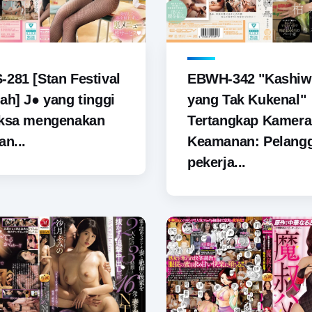
281 [Stan Festival
EBWH-342 "Kashiw
ah] J● yang tinggi
yang Tak Kukenal"
aksa mengenakan
Tertangkap Kamera
an...
Keamanan: Pelang
pekerja...