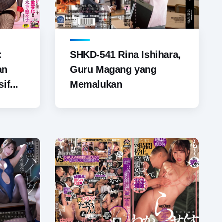
SHKD-541 Rina Ishihara,
:
Guru Magang yang
an
Memalukan
if...