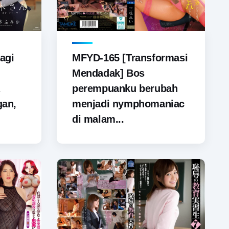
agi
MFYD-165 [Transformasi
Mendadak] Bos
perempuanku berubah
gan,
menjadi nymphomaniac
di malam...