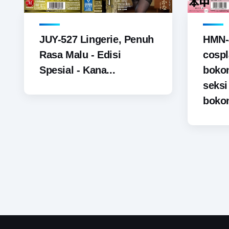
JUY-527 Lingerie, Penuh
HMN-
Rasa Malu - Edisi
cospl
Spesial - Kana...
boko
seks
bokon