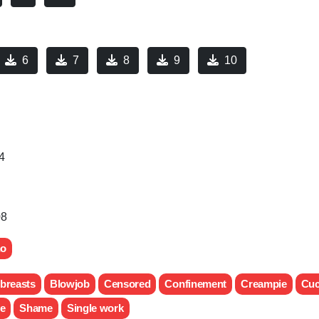
6
7
8
9
10
4
08
no
 breasts
Blowjob
Censored
Confinement
Creampie
Cuc
e
Shame
Single work