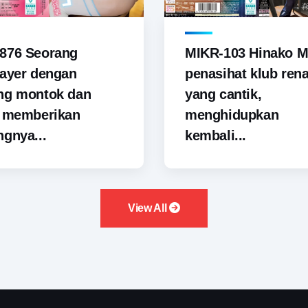
876 Seorang
MIKR-103 Hinako M
ayer dengan
penasihat klub ren
ng montok dan
yang cantik,
i memberikan
menghidupkan
gnya...
kembali...
View All