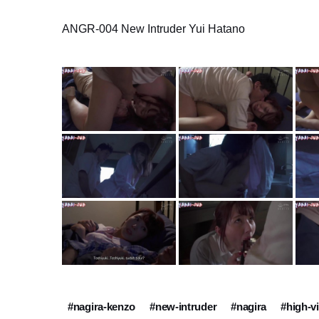
ANGR-004 New Intruder Yui Hatano
#nagira-kenzo
#new-intruder
#nagira
#high-v