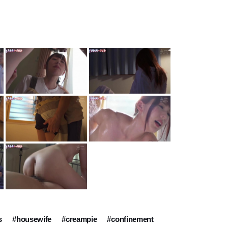
s
#housewife
#creampie
#confinement