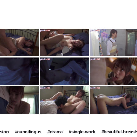
ision
#cunnilingus
#drama
#single-work
#beautiful-breast