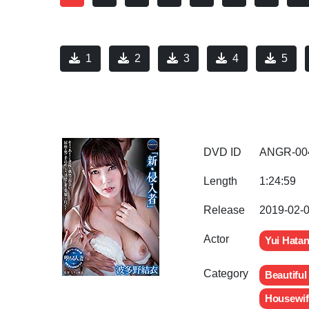
1
2
3
4
5
DVD ID
ANGR-00
Length
1:24:59
Release
2019-02-
Actor
Yui Hata
Category
Beautiful
Housewif