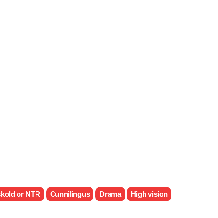
kold or NTR
Cunnilingus
Drama
High vision