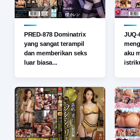
PRED-878 Dominatrix
JUQ-6
yang sangat terampil
menga
dan memberikan seks
aku 
luar biasa...
istrik