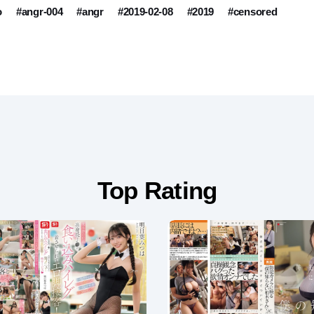
o
#angr-004
#angr
#2019-02-08
#2019
#censored
Top Rating