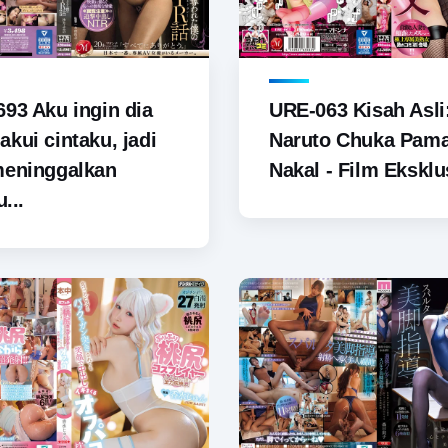
93 Aku ingin dia
URE-063 Kisah Asli
kui cintaku, jadi
Naruto Chuka Pam
meninggalkan
Nakal - Film Eksklus
u...