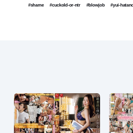
#shame
#cuckold-or-ntr
#blowjob
#yui-hatan