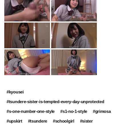
#kyousei
#tsundere-sister-is-tempted-every-day-unprotected
#s-one-number-one-style
#s1-no-1-style
#grimosa
#upskirt
#tsundere
#schoolgirl
#sister