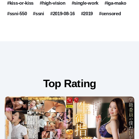
#kiss-or-kiss
#high-vision
#single-work
#iga-mako
#ssni-550
#ssni
#2019-08-16
#2019
#censored
Top Rating