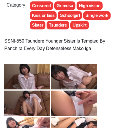
Category
Censored
Grimosa
High vision
Kiss or kiss
Schoolgirl
Single work
Sister
Tsundere
Upskirt
SSNI-550 Tsundere Younger Sister Is Tempted By
Panchira Every Day Defenseless Mako Iga